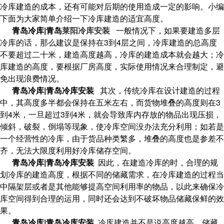
冷库建造的成本，还有可能对后期的使用造成一定的影响。小编
下面为大家简单介绍一下冷库建造的适宜高度。
青岛冷库|青岛
莱阳冷库安装
一般情况下，如果要建造多层
冷库的话，那么建议是保持在
3
到
4
层之间，冷库建造的总高度
不要超过二十米，建造高度越高，冷库的建造成本就会越大；冷
库建造的高度，要根据厂房高度，实际使用情况来合理制定，避
免出现浪费情况。
青岛冷库|青岛冷库安装
其次，传统冷库在设计建造的过程
中，其高度多半都会保持在五米左右，而货物堆叠的高度则在
3
到
4
米，一旦超过
3
到
4
米，就会导致库内存放的物品出现压损，
倾斜，破裂，倒塌等现象，使冷库空间没办法充分利用；如若是
一个经营性的冷库，由于货品种类繁多，堆叠的高度也是参差不
齐，无法大限度利用好冷库储存空间。
青岛冷库|青岛冷库安装
因此，在建造冷库的时，合理的规
划冷库的建造高度，根据不同的储藏需求，在冷库建造的过程当
中隔架层或者是其他能够提高空间利用率的物品，以此来确保冷
库空间得到合理的运用，同时还会达到不破坏物品储藏保鲜的效
果。
青岛冷库|青岛冷库安装
冷库建造并不是说高度越高，储藏