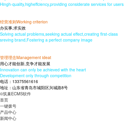
Hingh-quality,higheffciency,providing considerate services for users
经营准则Working criterion
办实事,求实效
Solving actual problems,seeking actual effect,creating flrst-class
sreving brand,Fostering a perfect company image
管理理念Management ideat
用心才能创新,竞争才能发展
Innovation can only be achieved with the heart
Development only through competition
电话：13375561616
地址：山东省青岛市城阳区兴城路8号
©筑巢ECMS软件
首页
一键拨号
产品中心
新闻中心